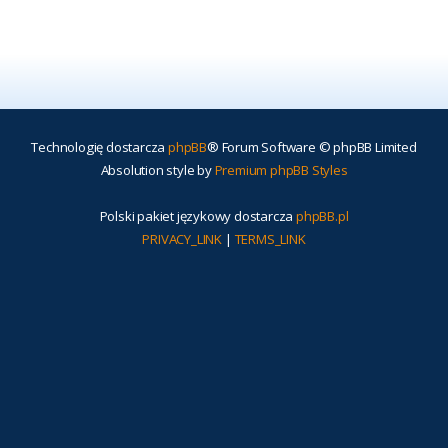
Technologię dostarcza
phpBB
® Forum Software © phpBB Limited
Absolution style by
Premium phpBB Styles
Polski pakiet językowy dostarcza
phpBB.pl
PRIVACY_LINK
|
TERMS_LINK