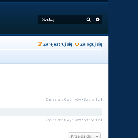
Szukaj
Wyszukiwanie zaa
Zarejestruj się
Zaloguj się
Znaleziono 0 wyników • Strona
1
z
1
Znaleziono 0 wyników • Strona
1
z
1
Przejdź do