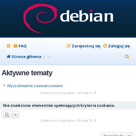
FAQ
Zarejestruj się
Zaloguj się
S
Strona główna
z
Aktywne tematy
u
k
Wyszukiwanie zaawansowane
a
Znaleziono 0 wyników • Strona
1
z
1
j
Nie znaleziono elementów spełniających kryteria szukania.
Znaleziono 0 wyników • Strona
1
z
1
Przejdź do