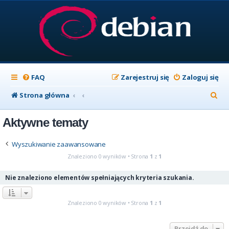
FAQ
Zarejestruj się
Zaloguj się
S
Strona główna
z
Aktywne tematy
u
k
Wyszukiwanie zaawansowane
a
Znaleziono 0 wyników • Strona
1
z
1
j
Nie znaleziono elementów spełniających kryteria szukania.
Znaleziono 0 wyników • Strona
1
z
1
Przejdź do