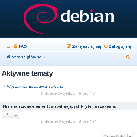
FAQ
Zarejestruj się
Zaloguj się
S
Strona główna
z
Aktywne tematy
u
k
Wyszukiwanie zaawansowane
a
Znaleziono 0 wyników • Strona
1
z
1
j
Nie znaleziono elementów spełniających kryteria szukania.
Znaleziono 0 wyników • Strona
1
z
1
Przejdź do