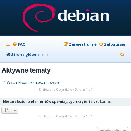
FAQ
Zarejestruj się
Zaloguj się
S
Strona główna
z
Aktywne tematy
u
k
Wyszukiwanie zaawansowane
a
Znaleziono 0 wyników • Strona
1
z
1
j
Nie znaleziono elementów spełniających kryteria szukania.
Znaleziono 0 wyników • Strona
1
z
1
Przejdź do