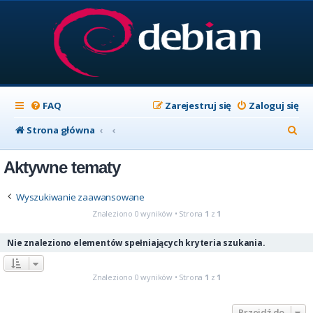
FAQ
Zarejestruj się
Zaloguj się
S
Strona główna
z
Aktywne tematy
u
k
Wyszukiwanie zaawansowane
a
Znaleziono 0 wyników • Strona
1
z
1
j
Nie znaleziono elementów spełniających kryteria szukania.
Znaleziono 0 wyników • Strona
1
z
1
Przejdź do