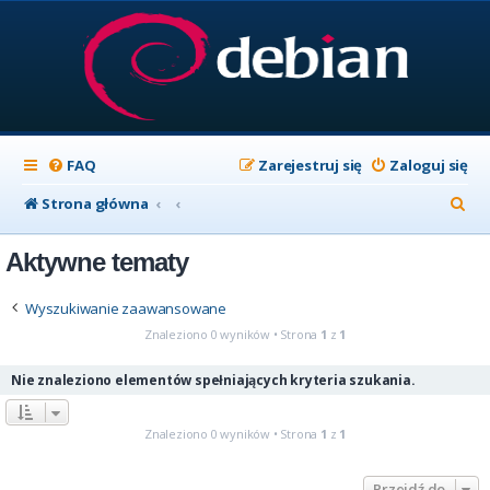
FAQ
Zarejestruj się
Zaloguj się
S
Strona główna
z
Aktywne tematy
u
k
Wyszukiwanie zaawansowane
a
Znaleziono 0 wyników • Strona
1
z
1
j
Nie znaleziono elementów spełniających kryteria szukania.
Znaleziono 0 wyników • Strona
1
z
1
Przejdź do