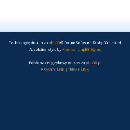
Technologię dostarcza
phpBB
® Forum Software © phpBB Limited
Absolution style by
Premium phpBB Styles
Polski pakiet językowy dostarcza
phpBB.pl
PRIVACY_LINK
|
TERMS_LINK