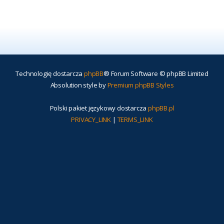
Technologię dostarcza
phpBB
® Forum Software © phpBB Limited
Absolution style by
Premium phpBB Styles
Polski pakiet językowy dostarcza
phpBB.pl
PRIVACY_LINK
|
TERMS_LINK