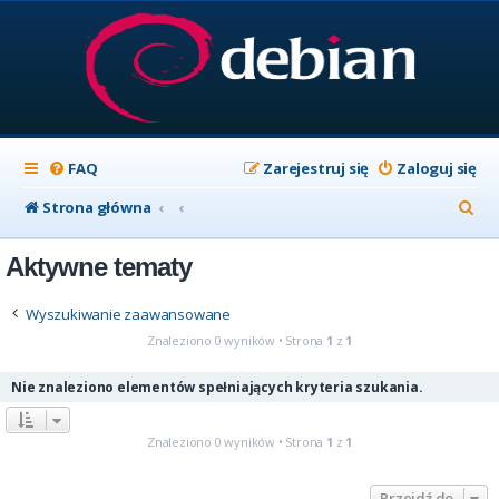
FAQ
Zarejestruj się
Zaloguj się
S
Strona główna
z
Aktywne tematy
u
k
Wyszukiwanie zaawansowane
a
Znaleziono 0 wyników • Strona
1
z
1
j
Nie znaleziono elementów spełniających kryteria szukania.
Znaleziono 0 wyników • Strona
1
z
1
Przejdź do