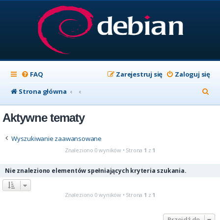
FAQ
Zarejestruj się
Zaloguj się
S
Strona główna
z
Aktywne tematy
u
k
Wyszukiwanie zaawansowane
a
Znaleziono 0 wyników • Strona
1
z
1
j
Nie znaleziono elementów spełniających kryteria szukania.
Znaleziono 0 wyników • Strona
1
z
1
Przejdź do