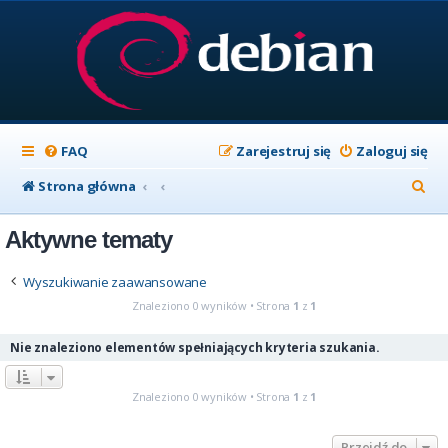
FAQ
Zarejestruj się
Zaloguj się
S
Strona główna
z
Aktywne tematy
u
k
Wyszukiwanie zaawansowane
a
Znaleziono 0 wyników • Strona
1
z
1
j
Nie znaleziono elementów spełniających kryteria szukania.
Znaleziono 0 wyników • Strona
1
z
1
Przejdź do