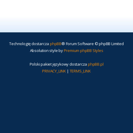
Technologię dostarcza
phpBB
® Forum Software © phpBB Limited
Absolution style by
Premium phpBB Styles
Polski pakiet językowy dostarcza
phpBB.pl
PRIVACY_LINK
|
TERMS_LINK