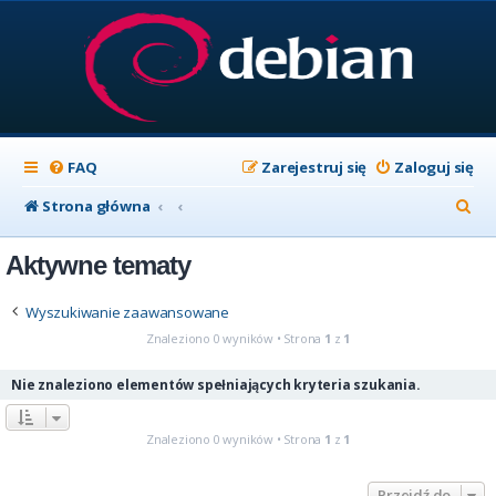
FAQ
Zarejestruj się
Zaloguj się
S
Strona główna
z
Aktywne tematy
u
k
Wyszukiwanie zaawansowane
a
Znaleziono 0 wyników • Strona
1
z
1
j
Nie znaleziono elementów spełniających kryteria szukania.
Znaleziono 0 wyników • Strona
1
z
1
Przejdź do