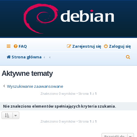
FAQ
Zarejestruj się
Zaloguj się
S
Strona główna
z
Aktywne tematy
u
k
Wyszukiwanie zaawansowane
a
Znaleziono 0 wyników • Strona
1
z
1
j
Nie znaleziono elementów spełniających kryteria szukania.
Znaleziono 0 wyników • Strona
1
z
1
Przejdź do