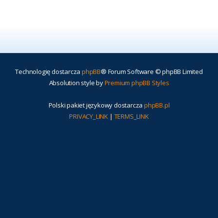
Technologię dostarcza
phpBB
® Forum Software © phpBB Limited
Absolution style by
Premium phpBB Styles
Polski pakiet językowy dostarcza
phpBB.pl
PRIVACY_LINK
|
TERMS_LINK