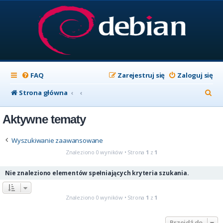
FAQ
Zarejestruj się
Zaloguj się
S
Strona główna
z
Aktywne tematy
u
k
Wyszukiwanie zaawansowane
a
Znaleziono 0 wyników • Strona
1
z
1
j
Nie znaleziono elementów spełniających kryteria szukania.
Znaleziono 0 wyników • Strona
1
z
1
Przejdź do