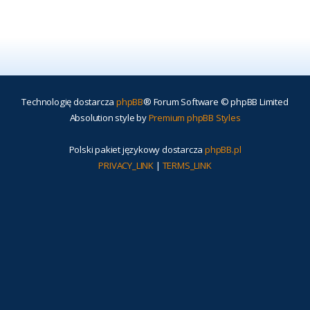
Technologię dostarcza
phpBB
® Forum Software © phpBB Limited
Absolution style by
Premium phpBB Styles
Polski pakiet językowy dostarcza
phpBB.pl
PRIVACY_LINK
|
TERMS_LINK