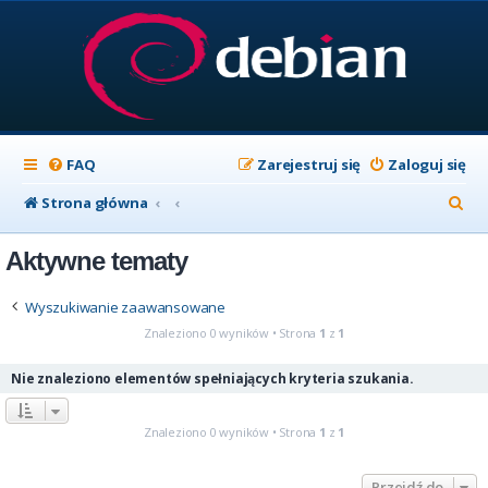
FAQ
Zarejestruj się
Zaloguj się
S
Strona główna
z
Aktywne tematy
u
k
Wyszukiwanie zaawansowane
a
Znaleziono 0 wyników • Strona
1
z
1
j
Nie znaleziono elementów spełniających kryteria szukania.
Znaleziono 0 wyników • Strona
1
z
1
Przejdź do