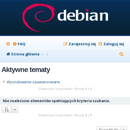
FAQ
Zarejestruj się
Zaloguj się
S
Strona główna
z
Aktywne tematy
u
k
Wyszukiwanie zaawansowane
a
Znaleziono 0 wyników • Strona
1
z
1
j
Nie znaleziono elementów spełniających kryteria szukania.
Znaleziono 0 wyników • Strona
1
z
1
Przejdź do