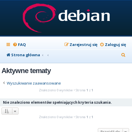
FAQ
Zarejestruj się
Zaloguj się
S
Strona główna
z
Aktywne tematy
u
k
Wyszukiwanie zaawansowane
a
Znaleziono 0 wyników • Strona
1
z
1
j
Nie znaleziono elementów spełniających kryteria szukania.
Znaleziono 0 wyników • Strona
1
z
1
Przejdź do