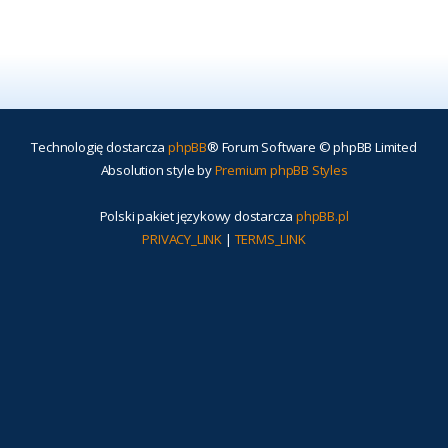
Technologię dostarcza
phpBB
® Forum Software © phpBB Limited
Absolution style by
Premium phpBB Styles
Polski pakiet językowy dostarcza
phpBB.pl
PRIVACY_LINK
|
TERMS_LINK