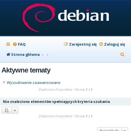
FAQ
Zarejestruj się
Zaloguj się
S
Strona główna
z
Aktywne tematy
u
k
Wyszukiwanie zaawansowane
a
Znaleziono 0 wyników • Strona
1
z
1
j
Nie znaleziono elementów spełniających kryteria szukania.
Znaleziono 0 wyników • Strona
1
z
1
Przejdź do