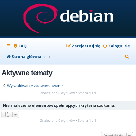
FAQ
Zarejestruj się
Zaloguj się
S
Strona główna
z
Aktywne tematy
u
k
Wyszukiwanie zaawansowane
a
Znaleziono 0 wyników • Strona
1
z
1
j
Nie znaleziono elementów spełniających kryteria szukania.
Znaleziono 0 wyników • Strona
1
z
1
Przejdź do