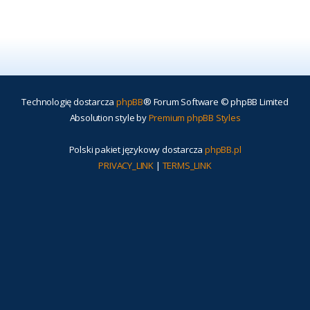
Technologię dostarcza
phpBB
® Forum Software © phpBB Limited
Absolution style by
Premium phpBB Styles
Polski pakiet językowy dostarcza
phpBB.pl
PRIVACY_LINK
|
TERMS_LINK