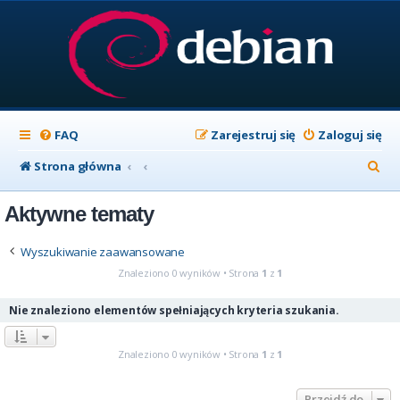
FAQ
Zarejestruj się
Zaloguj się
S
Strona główna
z
Aktywne tematy
u
k
Wyszukiwanie zaawansowane
a
Znaleziono 0 wyników • Strona
1
z
1
j
Nie znaleziono elementów spełniających kryteria szukania.
Znaleziono 0 wyników • Strona
1
z
1
Przejdź do