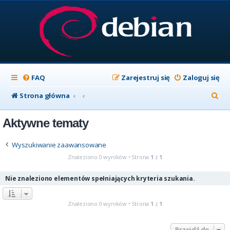
FAQ
Zarejestruj się
Zaloguj się
S
Strona główna
z
Aktywne tematy
u
k
Wyszukiwanie zaawansowane
a
Znaleziono 0 wyników • Strona
1
z
1
j
Nie znaleziono elementów spełniających kryteria szukania.
Znaleziono 0 wyników • Strona
1
z
1
Przejdź do