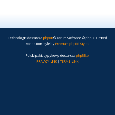
Technologię dostarcza
phpBB
® Forum Software © phpBB Limited
Absolution style by
Premium phpBB Styles
Polski pakiet językowy dostarcza
phpBB.pl
PRIVACY_LINK
|
TERMS_LINK