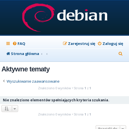
FAQ
Zarejestruj się
Zaloguj się
S
Strona główna
z
Aktywne tematy
u
k
Wyszukiwanie zaawansowane
a
Znaleziono 0 wyników • Strona
1
z
1
j
Nie znaleziono elementów spełniających kryteria szukania.
Znaleziono 0 wyników • Strona
1
z
1
Przejdź do