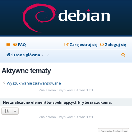
FAQ
Zarejestruj się
Zaloguj się
S
Strona główna
z
Aktywne tematy
u
k
Wyszukiwanie zaawansowane
a
Znaleziono 0 wyników • Strona
1
z
1
j
Nie znaleziono elementów spełniających kryteria szukania.
Znaleziono 0 wyników • Strona
1
z
1
Przejdź do