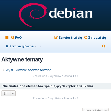
FAQ
Zarejestruj się
Zaloguj się
S
Strona główna
z
Aktywne tematy
u
k
Wyszukiwanie zaawansowane
a
Znaleziono 0 wyników • Strona
1
z
1
j
Nie znaleziono elementów spełniających kryteria szukania.
Znaleziono 0 wyników • Strona
1
z
1
Przejdź do