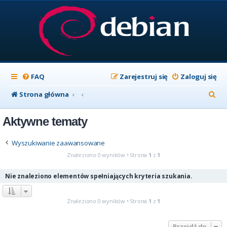
FAQ
Zarejestruj się
Zaloguj się
S
Strona główna
z
Aktywne tematy
u
k
Wyszukiwanie zaawansowane
a
Znaleziono 0 wyników • Strona
1
z
1
j
Nie znaleziono elementów spełniających kryteria szukania.
Znaleziono 0 wyników • Strona
1
z
1
Przejdź do