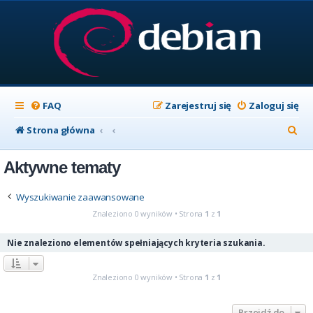
FAQ
Zarejestruj się
Zaloguj się
S
Strona główna
z
Aktywne tematy
u
k
Wyszukiwanie zaawansowane
a
Znaleziono 0 wyników • Strona
1
z
1
j
Nie znaleziono elementów spełniających kryteria szukania.
Znaleziono 0 wyników • Strona
1
z
1
Przejdź do