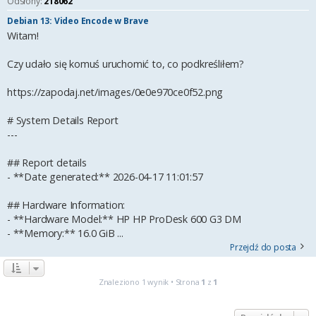
Odsłony:
218062
Debian 13: Video Encode w Brave
Witam!
Czy udało się komuś uruchomić to, co podkreśliłem?
https://zapodaj.net/images/0e0e970ce0f52.png
# System Details Report
---
## Report details
- **Date generated:** 2026-04-17 11:01:57
## Hardware Information:
- **Hardware Model:** HP HP ProDesk 600 G3 DM
- **Memory:** 16.0 GiB ...
Przejdź do posta
Znaleziono 1 wynik • Strona
1
z
1