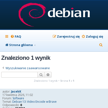
FAQ
Zarejestruj się
Zaloguj się
S
Strona główna
z
Znaleziono 1 wynik
u
k
Wyszukiwanie zaawansowane
a
Szukaj
Wyszukiwanie zaawansowane
j
Znaleziono 1 wynik • Strona
1
z
1
autor:
JacekK
17 kwietnia 2026, 11:02
Forum:
Software
Temat:
Debian 13: Video Encode w Brave
Odpowiedzi:
0