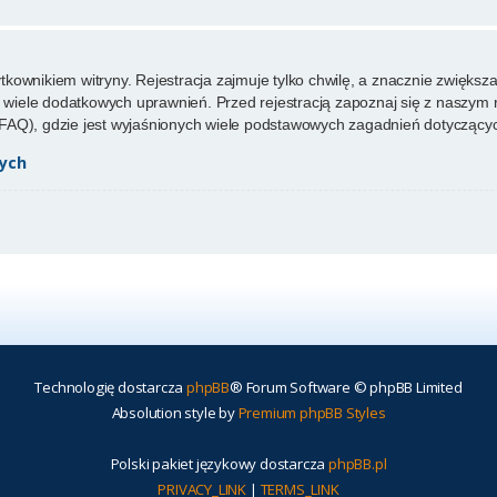
ownikiem witryny. Rejestracja zajmuje tylko chwilę, a znacznie zwiększa 
wiele dodatkowych uprawnień. Przed rejestracją zapoznaj się z naszy
FAQ), gdzie jest wyjaśnionych wiele podstawowych zagadnień dotyczącyc
ych
Technologię dostarcza
phpBB
® Forum Software © phpBB Limited
Absolution style by
Premium phpBB Styles
Polski pakiet językowy dostarcza
phpBB.pl
PRIVACY_LINK
|
TERMS_LINK