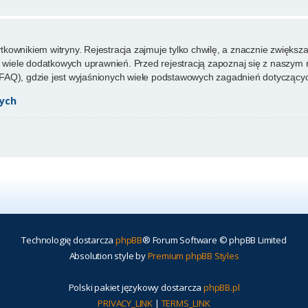
ownikiem witryny. Rejestracja zajmuje tylko chwilę, a znacznie zwiększa 
wiele dodatkowych uprawnień. Przed rejestracją zapoznaj się z naszy
FAQ), gdzie jest wyjaśnionych wiele podstawowych zagadnień dotyczącyc
ych
Technologię dostarcza
phpBB
® Forum Software © phpBB Limited
Absolution style by
Premium phpBB Styles
Polski pakiet językowy dostarcza
phpBB.pl
PRIVACY_LINK
|
TERMS_LINK