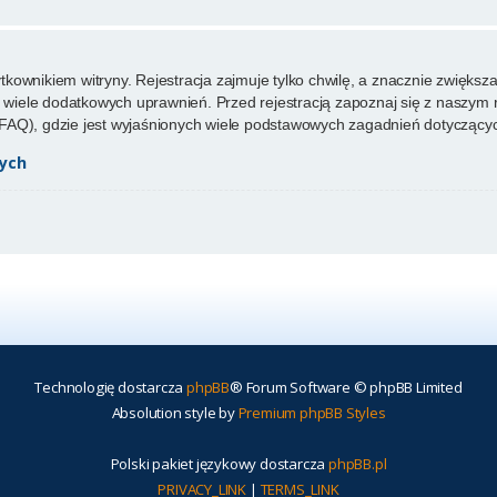
ownikiem witryny. Rejestracja zajmuje tylko chwilę, a znacznie zwiększa 
wiele dodatkowych uprawnień. Przed rejestracją zapoznaj się z naszy
FAQ), gdzie jest wyjaśnionych wiele podstawowych zagadnień dotyczącyc
ych
Technologię dostarcza
phpBB
® Forum Software © phpBB Limited
Absolution style by
Premium phpBB Styles
Polski pakiet językowy dostarcza
phpBB.pl
PRIVACY_LINK
|
TERMS_LINK