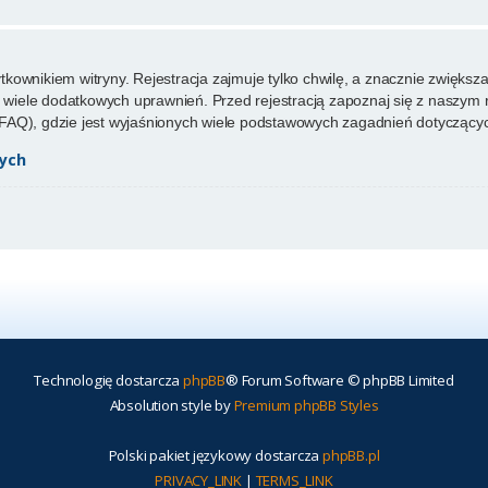
ownikiem witryny. Rejestracja zajmuje tylko chwilę, a znacznie zwiększa 
wiele dodatkowych uprawnień. Przed rejestracją zapoznaj się z naszy
FAQ), gdzie jest wyjaśnionych wiele podstawowych zagadnień dotyczącyc
ych
Technologię dostarcza
phpBB
® Forum Software © phpBB Limited
Absolution style by
Premium phpBB Styles
Polski pakiet językowy dostarcza
phpBB.pl
PRIVACY_LINK
|
TERMS_LINK