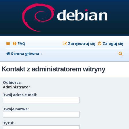
FAQ
Zarejestruj się
Zaloguj się
S
Strona główna
z
Kontakt z administratorem witryny
u
k
Odbiorca:
a
Administrator
Twój adres e-mail:
j
Twoja nazwa:
Tytuł: