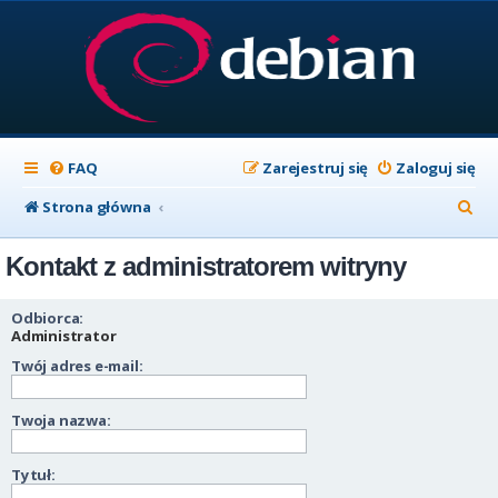
FAQ
Zarejestruj się
Zaloguj się
S
Strona główna
z
Kontakt z administratorem witryny
u
k
Odbiorca:
a
Administrator
Twój adres e-mail:
j
Twoja nazwa:
Tytuł: