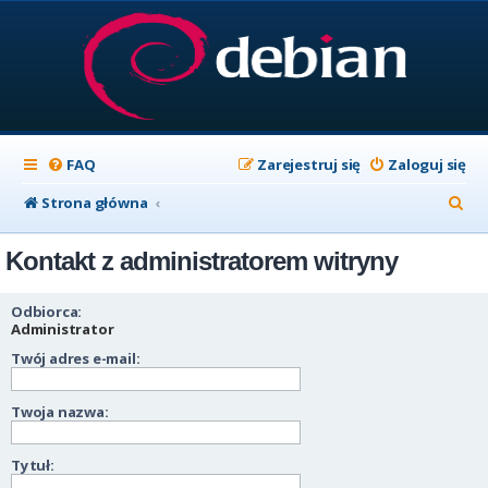
FAQ
Zarejestruj się
Zaloguj się
S
Strona główna
z
Kontakt z administratorem witryny
u
k
Odbiorca:
a
Administrator
Twój adres e-mail:
j
Twoja nazwa:
Tytuł: