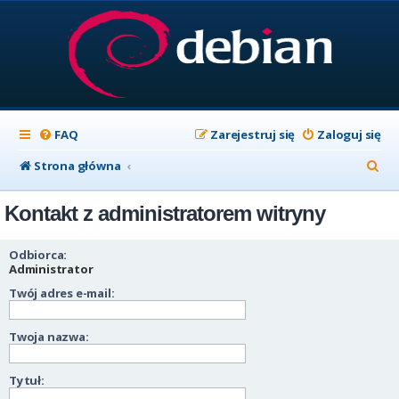
FAQ
Zarejestruj się
Zaloguj się
S
Strona główna
z
Kontakt z administratorem witryny
u
k
Odbiorca:
a
Administrator
Twój adres e-mail:
j
Twoja nazwa:
Tytuł: