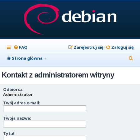
FAQ
Zarejestruj się
Zaloguj się
S
Strona główna
z
Kontakt z administratorem witryny
u
k
Odbiorca:
a
Administrator
Twój adres e-mail:
j
Twoja nazwa:
Tytuł: