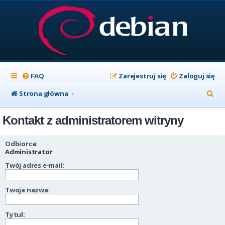
FAQ
Zarejestruj się
Zaloguj się
S
Strona główna
z
Kontakt z administratorem witryny
u
k
Odbiorca:
a
Administrator
Twój adres e-mail:
j
Twoja nazwa:
Tytuł: