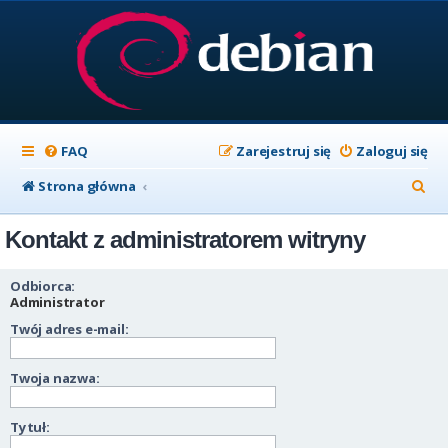
FAQ
Zarejestruj się
Zaloguj się
S
Strona główna
z
Kontakt z administratorem witryny
u
k
Odbiorca:
a
Administrator
Twój adres e-mail:
j
Twoja nazwa:
Tytuł: