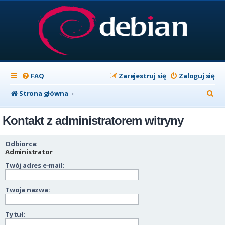
FAQ
Zarejestruj się
Zaloguj się
S
Strona główna
z
Kontakt z administratorem witryny
u
k
Odbiorca:
a
Administrator
Twój adres e-mail:
j
Twoja nazwa:
Tytuł: