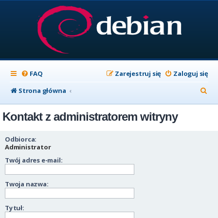
FAQ
Zarejestruj się
Zaloguj się
S
Strona główna
z
Kontakt z administratorem witryny
u
k
Odbiorca:
a
Administrator
Twój adres e-mail:
j
Twoja nazwa:
Tytuł: