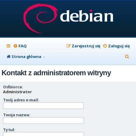
FAQ
Zarejestruj się
Zaloguj się
S
Strona główna
z
Kontakt z administratorem witryny
u
k
Odbiorca:
a
Administrator
Twój adres e-mail:
j
Twoja nazwa:
Tytuł: