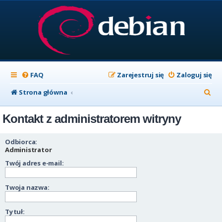
FAQ
Zarejestruj się
Zaloguj się
S
Strona główna
z
Kontakt z administratorem witryny
u
k
Odbiorca:
a
Administrator
Twój adres e-mail:
j
Twoja nazwa:
Tytuł: