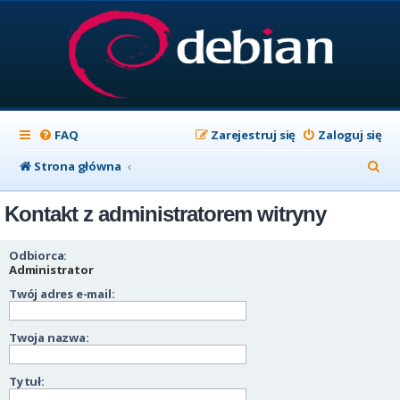
FAQ
Zarejestruj się
Zaloguj się
S
Strona główna
z
Kontakt z administratorem witryny
u
k
Odbiorca:
a
Administrator
Twój adres e-mail:
j
Twoja nazwa:
Tytuł: